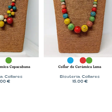
OPCIONES
SELECCIONAR OPCIONES
ámica Copacabana
Collar de Cerámica Luna
ía
,
Collares
Bisutería
,
Collares
,00
€
15,00
€