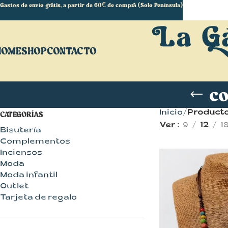
Gastos de envío gratis, a partir de 60€ de compra (Solo Península)
HOME
SHOP
CONTACTO
co
Inicio
Producto
CATEGORÍAS
Ver
9
12
1
Bisutería
Complementos
Inciensos
Moda
Moda infantil
Outlet
Tarjeta de regalo