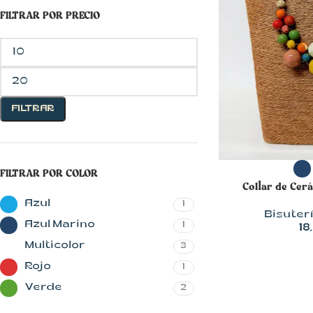
FILTRAR POR PRECIO
FILTRAR
CON MUCHO
SELECCIONAR 
FILTRAR POR COLOR
ESTILO
Collar de Cer
Blusas
Azul
1
Bisuter
Chalecos
Azul Marino
1
18
Multicolor
3
Chaquetas
Rojo
1
Faldas
Verde
2
Jerseys