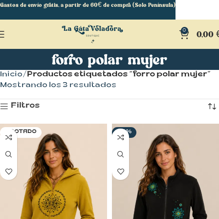
Gastos de envío gratis, a partir de 60€ de compra (Solo Península)
0
0,00
forro polar mujer
Inicio
Productos etiquetados “forro polar mujer”
Mostrando los 3 resultados
Filtros
AGOTADO
-14%