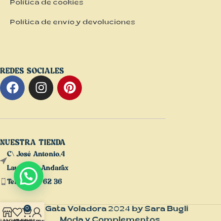
Política de cookies
Política de envío y devoluciones
REDES SOCIALES
NUESTRA TIENDA
C\ José Antonio,4
Laujar de Andarax
Tel: 610 47 62 36
La Gata Voladora
2024
by Sara Bugli
0
Moda y Complementos
.