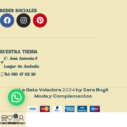
REDES SOCIALES
NUESTRA TIENDA
C\ José Antonio,4
Laujar de Andarax
Tel: 610 47 62 36
La Gata Voladora
2024
by Sara Bugli
Moda y Complementos
.
0
ienda
Wishlist
Carrito
Mi cuenta