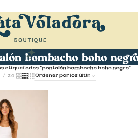
alón bombacho boho negr
s etiquetados “pantalón bombacho boho negro”
8
24