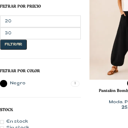
FILTRAR POR PRECIO
FILTRAR
CON MUCHO
FILTRAR POR COLOR
ESTILO
Blusas
SELECCIONAR 
Negro
1
Pantalón Bomb
Chalecos
Chaquetas
Moda
,
P
25
STOCK
Faldas
Jerseys
En stock