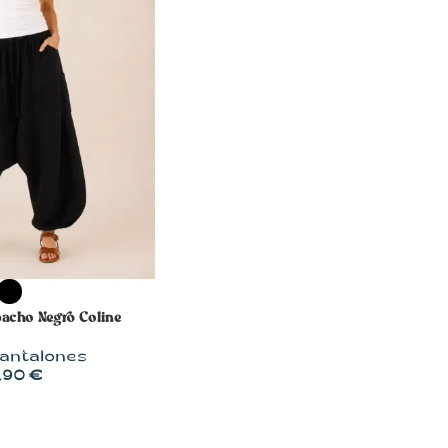
OPCIONES
acho Negro Coline
antalones
,90
€