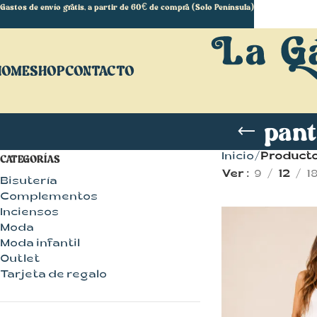
Gastos de envío gratis, a partir de 60€ de compra (Solo Península)
HOME
SHOP
CONTACTO
pant
Inicio
Producto
CATEGORÍAS
Ver
9
12
1
Bisutería
Complementos
Inciensos
Moda
Moda infantil
Outlet
Tarjeta de regalo