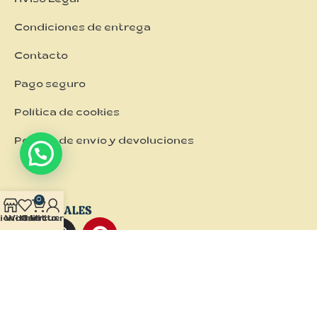
Aviso Legal
Condiciones de entrega
Contacto
Pago seguro
Política de cookies
Política de envío y devoluciones
0
REDES SOCIALES
ienda
Wishlist
Carrito
Mi cuenta
NUESTRA TIENDA