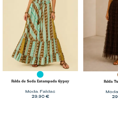
SELECCIONAR OPCIONES
SELECCIONAR 
Falda de Seda Estampada Gypsy
Falda T
Moda
,
Faldas
Mod
29,90
€
29