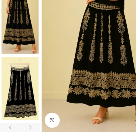
CON MUCHO
ESTILO
Blusas
Chalecos
Chaquetas
Faldas
Click to enlarge
Jerseys