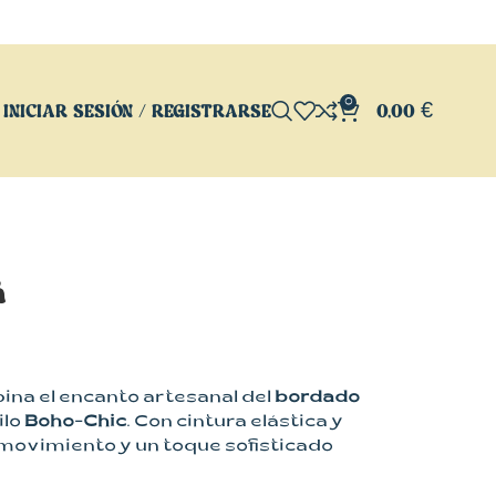
0
INICIAR SESIÓN / REGISTRARSE
0,00
€
a
na el encanto artesanal del
bordado
ilo
Boho-Chic
. Con cintura elástica y
 movimiento y un toque sofisticado