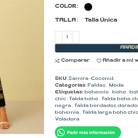
COLOR
TALLA
Talla Única
AÑADI
Comparar
Añadir a mi w
SKU:
Samira-Coconut
Categorías:
Faldas
,
Moda
Etiquetas:
bohemio
,
boho
,
boh
chic
,
falda boho
,
falda boho ch
negra
,
falda bordados dorado
bohemia
,
falda larga boho chi
Voladora
Pedir más información