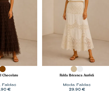
OPCIONES
SELECCIONAR OPCIONES
ul Chocolate
Falda Ibicenca Aurora
a
,
Faldas
Moda
,
Faldas
,90
€
29,90
€