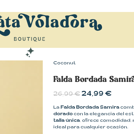
Coconut
Falda Bordada Samir
24,99
€
26,99
€
La
Falda Bordada Samira
combi
dorado
con la elegancia del est
talla única
, ofrece comodidad,
ideal para cualquier ocasión.