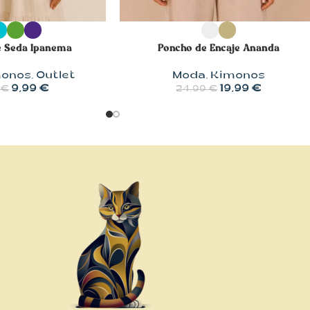
OPCIONES
SELECCIONAR OPCIONES
e Seda Ipanema
Poncho de Encaje Ananda
monos
,
Outlet
Moda
,
Kimonos
9,99
€
19,99
€
€
24,99
€