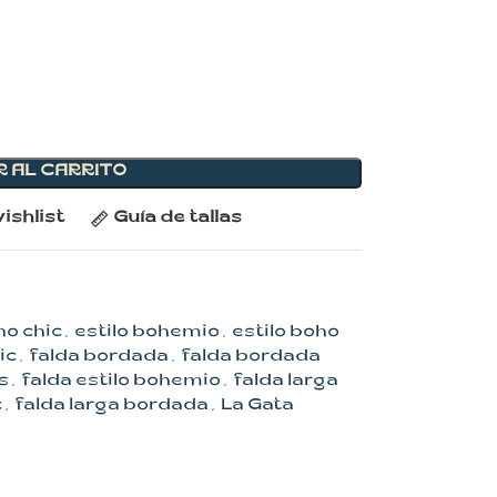
R AL CARRITO
ishlist
Guía de tallas
o chic
,
estilo bohemio
,
estilo boho
ic
,
falda bordada
,
falda bordada
s
,
falda estilo bohemio
,
falda larga
c
,
falda larga bordada
,
La Gata