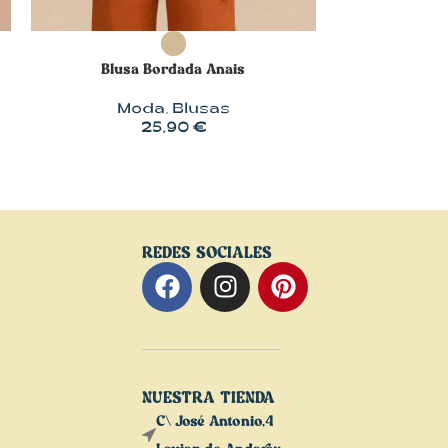
SELECCIONAR OPCIONES
SELECCIONA
Blusa Bordada Anais
Ve
Moda
,
Blusas
Mod
25,90
€
29,
REDES SOCIALES
NUESTRA TIENDA
C\ José Antonio,4