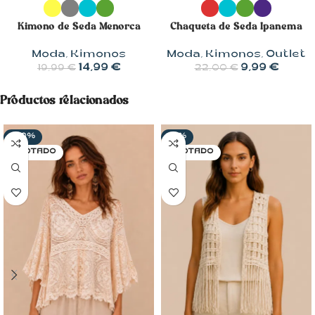
Kimono de Seda Menorca
Chaqueta de Seda Ipanema
Moda
,
Kimonos
Moda
,
Kimonos
,
Outlet
14,99
€
9,99
€
19,99
€
22,00
€
Productos relacionados
-20%
-11%
AGOTADO
AGOTADO