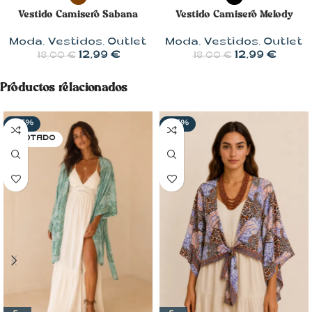
Vestido Camisero Sabana
Vestido Camisero Melody
Moda
,
Vestidos
,
Outlet
Moda
,
Vestidos
,
Outlet
12,99
€
12,99
€
18,00
€
18,00
€
Productos relacionados
-35%
-55%
AGOTADO