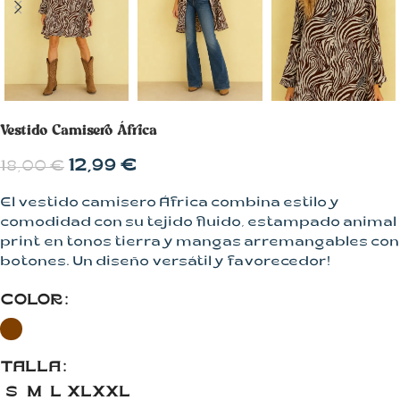
Vestido Camisero África
12,99
€
18,00
€
El vestido camisero África combina estilo y
comodidad con su tejido fluido, estampado animal
print en tonos tierra y mangas arremangables con
botones. Un diseño versátil y favorecedor!
COLOR
TALLA
S
M
L
XL
XXL