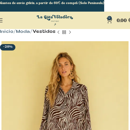
Gastos de envío gratis, a partir de 60€ de compra (Solo Península)
0
0,00
Inicio
Moda
Vestidos
-28%