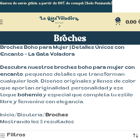
Gastos de envío gratis, a partir de 60€ de compra (Solo Península)
0
0,00
Broches
Broches Boho para Mujer | Detalles Únicos con
Encanto – La Gata Voladora
Descubre nuestros broches boho para mujer con
encanto
, pequeños detalles que transforman
cualquier look. Diseños originales y llenos de color
que aportan originalidad, personalidad y ese
toque
bohemio
y especial que completa tu estilo
libre y femenino con elegancia.
Inicio
Bisutería
Broches
Mostrando los 5 resultados
Filtros