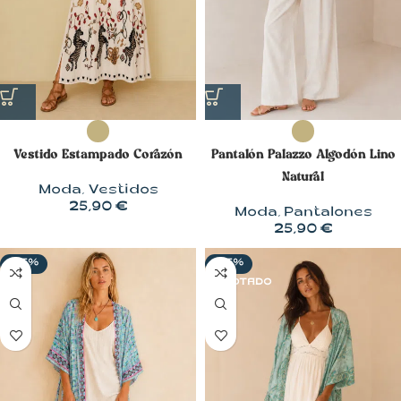
Vestido Estampado Corazón
Pantalón Palazzo Algodón Lino
Natural
Moda
,
Vestidos
25,90
€
Moda
,
Pantalones
25,90
€
-25%
-35%
AGOTADO