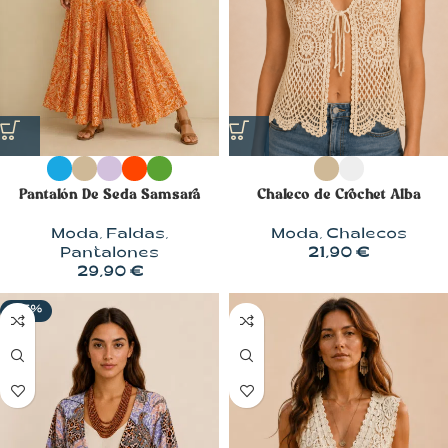
Pantalón De Seda Samsara
Chaleco de Crochet Alba
Moda
,
Faldas
,
Moda
,
Chalecos
Pantalones
21,90
€
29,90
€
-55%