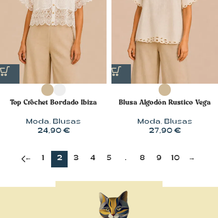
Top Crochet Bordado Ibiza
Blusa Algodón Rustico Vega
Moda
,
Blusas
Moda
,
Blusas
24,90
€
27,90
€
←
1
2
3
4
5
…
8
9
10
→