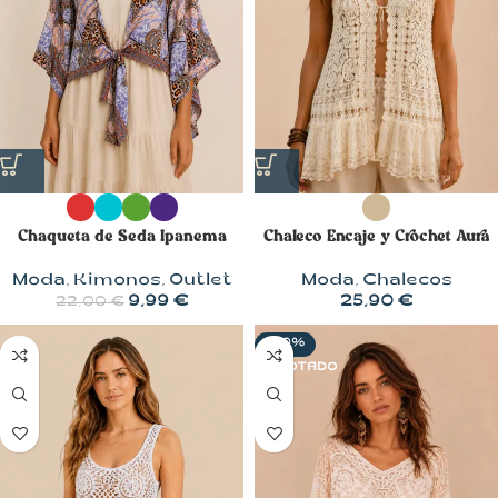
Chaqueta de Seda Ipanema
Chaleco Encaje y Crochet Aura
Moda
,
Kimonos
,
Outlet
Moda
,
Chalecos
9,99
€
25,90
€
22,00
€
-20%
AGOTADO