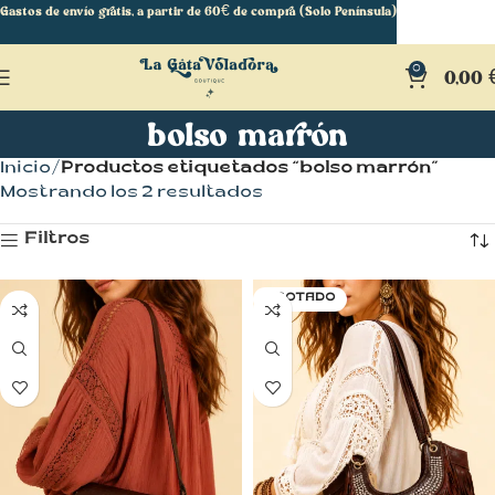
Gastos de envío gratis, a partir de 60€ de compra (Solo Península)
0
0,00
bolso marrón
Inicio
Productos etiquetados “bolso marrón”
Mostrando los 2 resultados
Filtros
AGOTADO