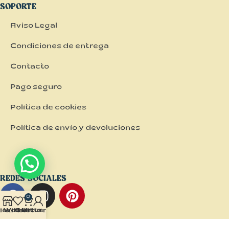
SOPORTE
Aviso Legal
Condiciones de entrega
Contacto
Pago seguro
Política de cookies
Política de envío y devoluciones
REDES SOCIALES
0
ienda
Wishlist
Carrito
Mi cuenta