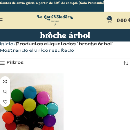
Gastos de envío gratis, a partir de 60€ de compra (Solo Península)
0
0,00
broche árbol
Inicio
Productos etiquetados “broche árbol”
Mostrando el único resultado
Filtros