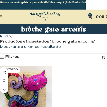
Gastos de envío gratis, a partir de 60€ de compra (Solo Península)
0
0,00
broche gato arcoíris
Inicio
Productos etiquetados “broche gato arcoíris”
Mostrando el único resultado
Filtros
AGOTADO