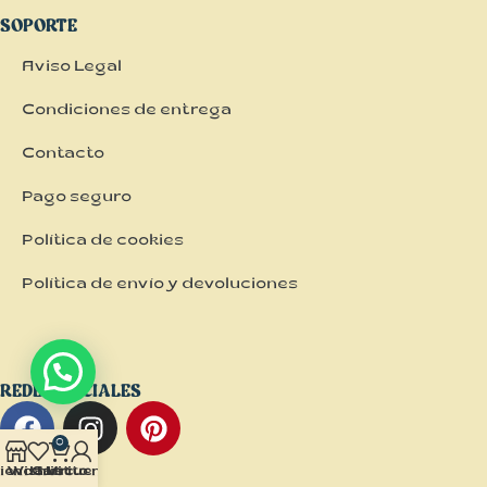
SOPORTE
Aviso Legal
Condiciones de entrega
Contacto
Pago seguro
Política de cookies
Política de envío y devoluciones
REDES SOCIALES
0
ienda
Wishlist
Carrito
Mi cuenta