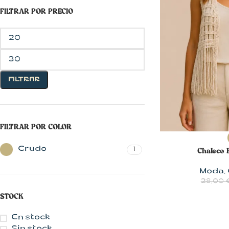
FILTRAR POR PRECIO
FILTRAR
CON MUCHO
FILTRAR POR COLOR
ESTILO
SELECCIONAR 
Blusas
Crudo
1
Chaleco 
Chalecos
Moda
,
Chaquetas
28,00
STOCK
Faldas
Jerseys
En stock