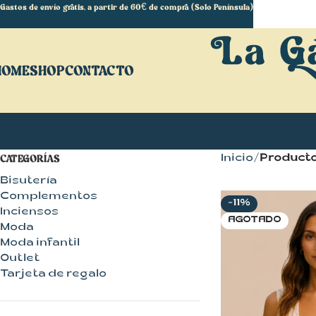
Gastos de envío gratis, a partir de 60€ de compra (Solo Península)
HOME
SHOP
CONTACTO
CATEGORÍAS
Inicio
Producto
Bisutería
Complementos
-11%
Inciensos
AGOTADO
Moda
Moda infantil
Outlet
Tarjeta de regalo