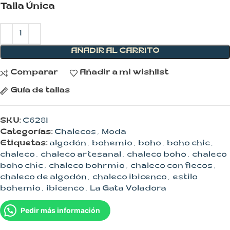
Talla Única
AÑADIR AL CARRITO
Comparar
Añadir a mi wishlist
Guía de tallas
SKU:
C6281
Categorías:
Chalecos
,
Moda
Etiquetas:
algodón
,
bohemio
,
boho
,
boho chic
,
chaleco
,
chaleco artesanal
,
chaleco boho
,
chaleco
boho chic
,
chaleco bohrmio
,
chaleco con flecos
,
chaleco de algodón
,
chaleco ibicenco
,
estilo
bohemio
,
ibicenco
,
La Gata Voladora
Pedir más información