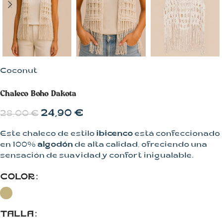
Coconut
Chaleco Boho Dakota
24,90
€
28,00
€
Este chaleco de estilo
ibicenco
está confeccionado
en 100%
algodón
de alta calidad, ofreciendo una
sensación de suavidad y confort inigualable.
COLOR
TALLA