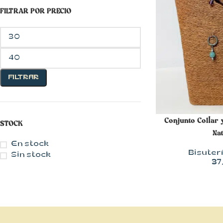
FILTRAR POR PRECIO
FILTRAR
CON MUCHO
AÑADIR AL CARR
Conjunto Collar 
STOCK
ESTILO
Nat
Blusas
En stock
Bisuter
Sin stock
Chalecos
37
Chaquetas
Faldas
Jerseys