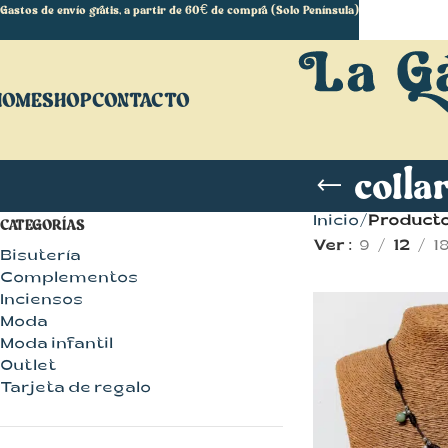
Gastos de envío gratis, a partir de 60€ de compra (Solo Península)
HOME
SHOP
CONTACTO
colla
Inicio
Producto
CATEGORÍAS
Ver
9
12
1
Bisutería
Complementos
Inciensos
Moda
Moda infantil
Outlet
Tarjeta de regalo