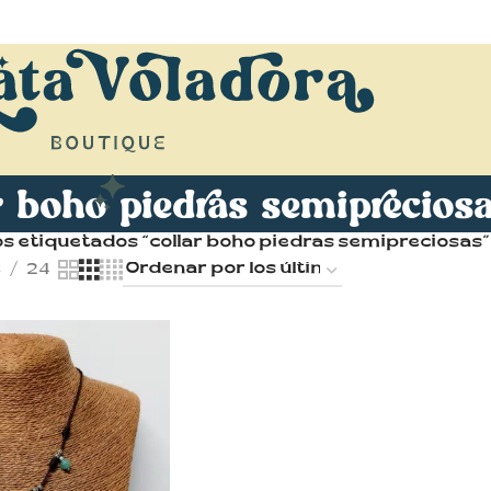
r boho piedras semiprecios
s etiquetados “collar boho piedras semipreciosas”
8
24