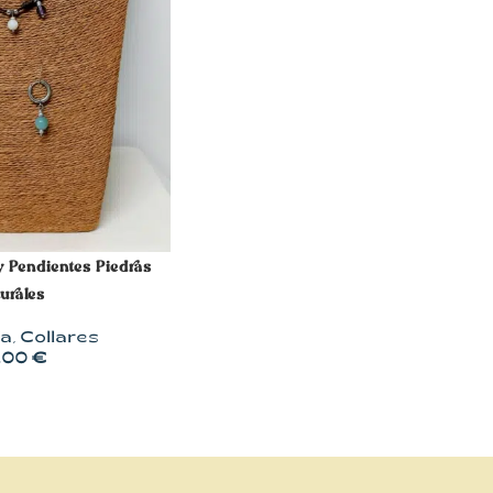
ITO
y Pendientes Piedras
urales
ía
,
Collares
,00
€