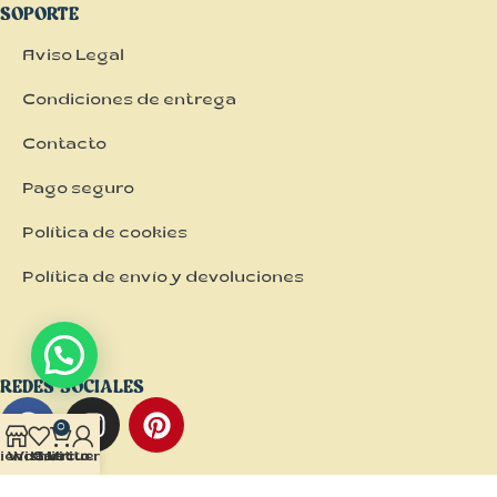
SOPORTE
Aviso Legal
Condiciones de entrega
Contacto
Pago seguro
Política de cookies
Política de envío y devoluciones
REDES SOCIALES
0
ienda
Wishlist
Carrito
Mi cuenta