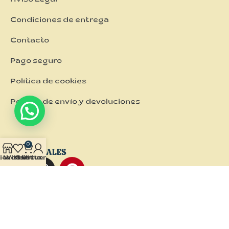
Aviso Legal
Condiciones de entrega
Contacto
Pago seguro
Política de cookies
Política de envío y devoluciones
0
REDES SOCIALES
ienda
Wishlist
Carrito
Mi cuenta
NUESTRA TIENDA