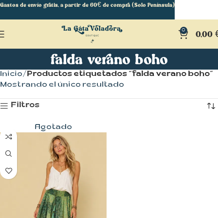
Gastos de envío gratis, a partir de 60€ de compra (Solo Península)
0
0,00
falda verano boho
Inicio
Productos etiquetados “falda verano boho”
Mostrando el único resultado
Filtros
Agotado