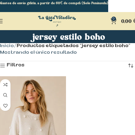
Gastos de envío gratis, a partir de 60€ de compra (Solo Península)
0
0,00
jersey estilo boho
Inicio
Productos etiquetados “jersey estilo boho”
Mostrando el único resultado
Filtros