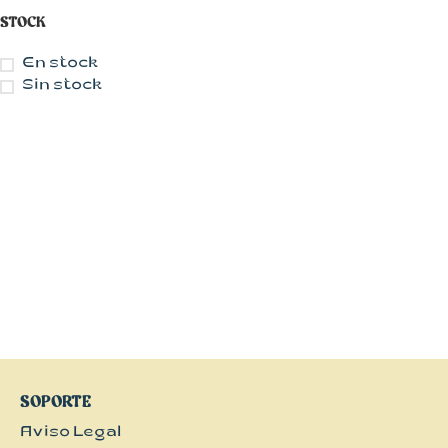
STOCK
En stock
Sin stock
CON MUCHO
ESTILO
Blusas
Chalecos
Chaquetas
Faldas
SOPORTE
Jerseys
Aviso Legal