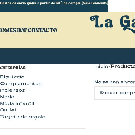
Gastos de envío gratis, a partir de 60€ de compra (Solo Península)
HOME
SHOP
CONTACTO
Inicio
Producto
CATEGORÍAS
Bisutería
No se han enco
Complementos
Inciensos
Moda
Moda infantil
Outlet
Tarjeta de regalo