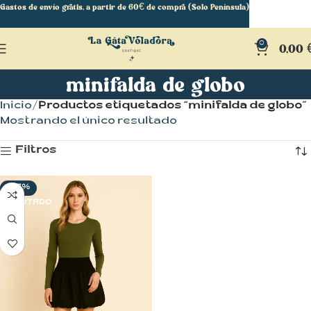
Gastos de envío gratis, a partir de 60€ de compra (Solo Península)
0
0,00
minifalda de globo
Inicio
Productos etiquetados “minifalda de globo”
Mostrando el único resultado
Filtros
-27%
AGOTADO