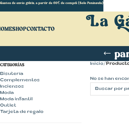
Gastos de envío gratis, a partir de 60€ de compra (Solo Península)
HOME
SHOP
CONTACTO
pa
Inicio
Producto
CATEGORÍAS
Bisutería
No se han enco
Complementos
Inciensos
Moda
Moda infantil
Outlet
Tarjeta de regalo