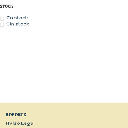
STOCK
En stock
Sin stock
CON MUCHO
ESTILO
Blusas
Chalecos
Chaquetas
Faldas
SOPORTE
Jerseys
Aviso Legal