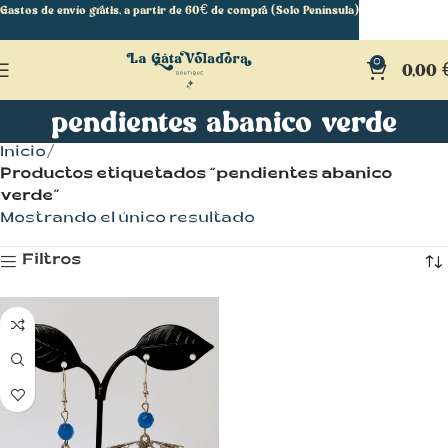
Gastos de envío gratis, a partir de 60€ de compra (Solo Península)
0
0,00
pendientes abanico verde
Inicio
Productos etiquetados “pendientes abanico
verde”
Mostrando el único resultado
Filtros