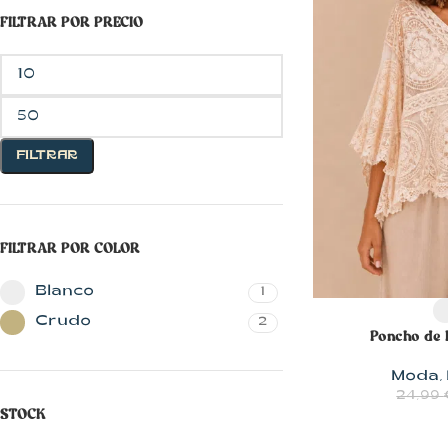
FILTRAR POR PRECIO
FILTRAR
CON MUCHO
FILTRAR POR COLOR
ESTILO
Blusas
Blanco
1
SELECCIONAR 
Chalecos
Crudo
2
Poncho de 
Chaquetas
Moda
,
Faldas
24,99
STOCK
Jerseys