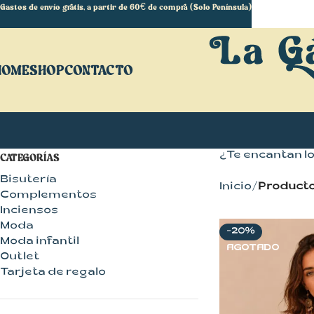
Gastos de envío gratis, a partir de 60€ de compra (Solo Península)
HOME
SHOP
CONTACTO
¿Te encantan l
CATEGORÍAS
Bisutería
Inicio
Producto
Complementos
Inciensos
Moda
-20%
Moda infantil
AGOTADO
Outlet
Tarjeta de regalo