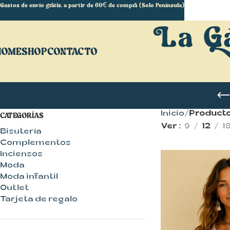
Gastos de envío gratis, a partir de 60€ de compra (Solo Península)
HOME
SHOP
CONTACTO
Inicio
Producto
CATEGORÍAS
Ver
9
12
1
Bisutería
Complementos
Inciensos
Moda
Moda infantil
Outlet
Tarjeta de regalo