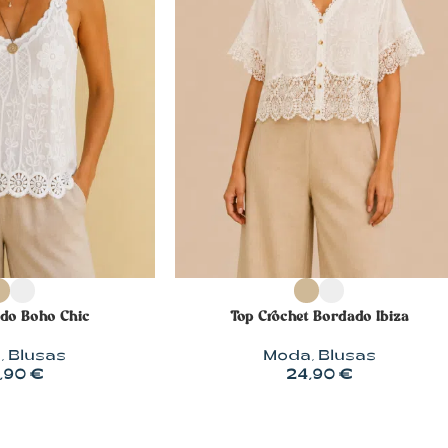
OPCIONES
SELECCIONAR OPCIONES
do Boho Chic
Top Crochet Bordado Ibiza
a
,
Blusas
Moda
,
Blusas
,90
€
24,90
€