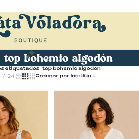
top bohemio algodón
s etiquetados “top bohemio algodón”
8
24