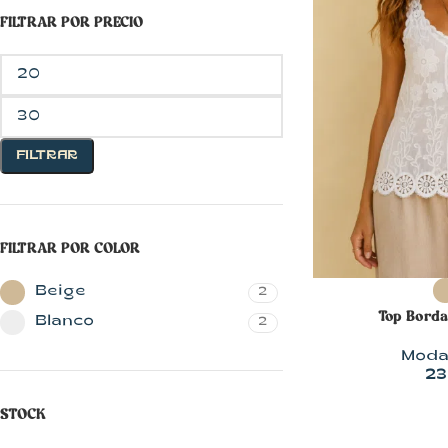
FILTRAR POR PRECIO
FILTRAR
CON MUCHO
FILTRAR POR COLOR
ESTILO
Blusas
SELECCIONAR 
Beige
2
Top Borda
Chalecos
Blanco
2
Chaquetas
Mod
23
Faldas
STOCK
Jerseys