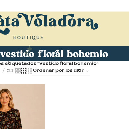
vestido floral bohemio
s etiquetados “vestido floral bohemio”
8
24