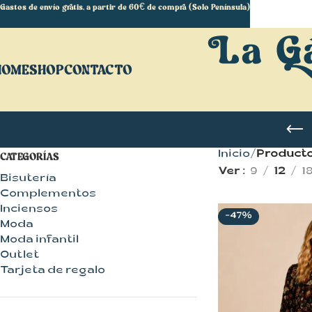
Gastos de envío gratis, a partir de 60€ de compra (Solo Península)
HOME
SHOP
CONTACTO
Inicio
Producto
CATEGORÍAS
Ver
9
12
1
Bisutería
Complementos
Inciensos
-47%
Moda
Moda infantil
Outlet
Tarjeta de regalo