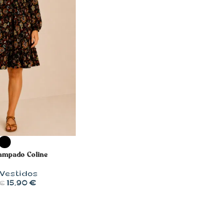
OPCIONES
tampado Coline
Vestidos
15,90
€
€