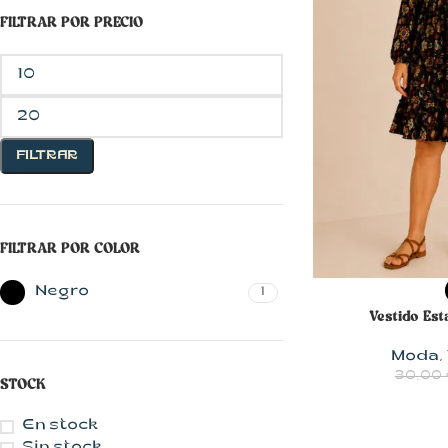
FILTRAR POR PRECIO
FILTRAR
CON MUCHO
FILTRAR POR COLOR
ESTILO
Blusas
SELECCIONAR 
Negro
1
Vestido Es
Chalecos
Chaquetas
Moda
,
30,00
STOCK
Faldas
Jerseys
En stock