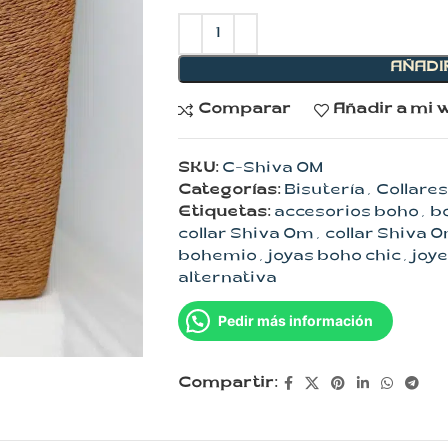
AÑADI
Comparar
Añadir a mi w
SKU:
C-Shiva OM
Categorías:
Bisutería
,
Collares
Etiquetas:
accesorios boho
,
b
collar Shiva Om
,
collar Shiva 
bohemio
,
joyas boho chic
,
joy
alternativa
Pedir más información
Compartir: