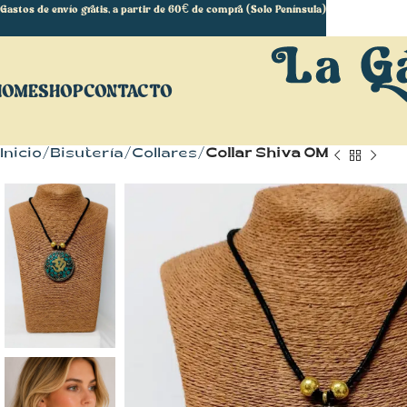
Gastos de envío gratis, a partir de 60€ de compra (Solo Península)
HOME
SHOP
CONTACTO
Inicio
Bisutería
Collares
Collar Shiva OM