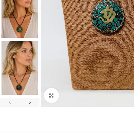
CON MUCHO
ESTILO
Blusas
Click to enlarge
Chalecos
Chaquetas
Faldas
Jerseys