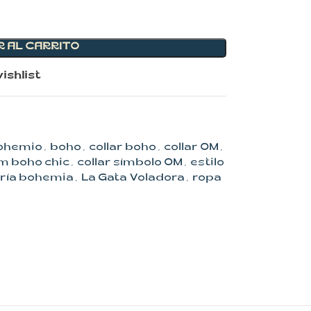
R AL CARRITO
ishlist
ohemio
,
boho
,
collar boho
,
collar OM
,
Om boho chic
,
collar símbolo OM
,
estilo
ería bohemia
,
La Gata Voladora
,
ropa