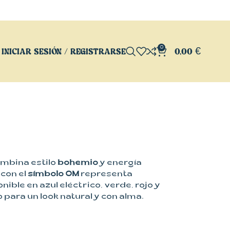
0
INICIAR SESIÓN / REGISTRARSE
0,00
€
mbina estilo
bohemio
y energía
 con el
símbolo OM
representa
ible en azul eléctrico, verde, rojo y
o para un look natural y con alma.