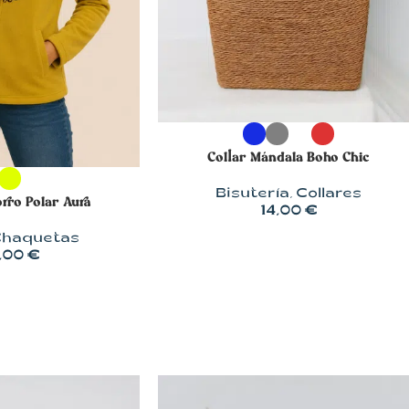
SELECCIONAR OPCIONES
Collar Mándala Boho Chic
OPCIONES
Bisutería
,
Collares
rro Polar Aura
14,00
€
haquetas
,00
€