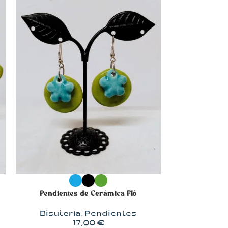
SELECCIONAR OPCIONES
SELECCIONA
Pendientes de Cerámica Fló
Pulser
Bisutería
,
Pendientes
Bisut
17,00
€