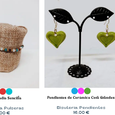
SELECCIONAR OPCIONES
OPCIONES
Pendientes de Cerámica Cora Grandes
ndia Sencilla
Bisutería
,
Pendientes
a
,
Pulseras
16,00
€
,00
€