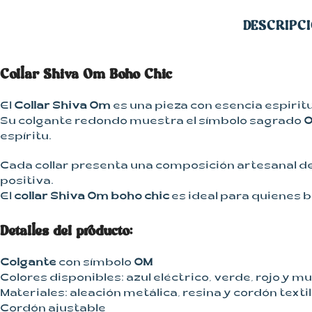
Kimonos
DESCRIPC
Pantalones
Vestidos
Collar Shiva Om Boho Chic
El
Collar Shiva Om
es una pieza con esencia espiritu
Su colgante redondo muestra el símbolo sagrado
O
espíritu.
Cada collar presenta una composición artesanal de 
positiva.
El
collar Shiva Om boho chic
es ideal para quienes b
Detalles del producto:
Colgante
con símbolo
OM
Colores disponibles: azul eléctrico, verde, rojo y mu
Materiales: aleación metálica, resina y cordón texti
Cordón ajustable