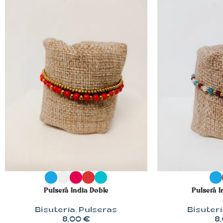
SELECCIONAR OPCIONES
SELECCIONAR 
Pulsera India Doble
Pulsera I
Bisutería
,
Pulseras
Bisuterí
8,00
€
8