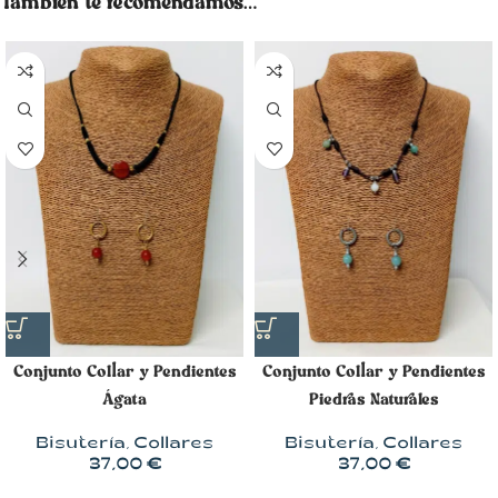
También te recomendamos…
Conjunto Collar y Pendientes
Conjunto Collar y Pendientes
Ágata
Piedras Naturales
Bisutería
,
Collares
Bisutería
,
Collares
37,00
€
37,00
€