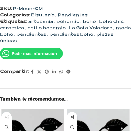
SKU:
P-Moon-CM
Categorías:
Bisutería
,
Pendientes
Etiquetas:
artesanía
,
bohemio
,
boho
,
boho chic
,
cerámica
,
estilo bohemio
,
La Gata Voladora
,
moda
boho
,
pendientes
,
pendientes boho
,
piezas
únicas
Pedir más información
Compartir:
También te recomendamos…