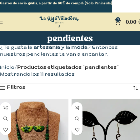
Gastos de envío gratis, a partir de 60€ de compra (Solo Península)
0
0,00
pendientes
¿Te gusta la
artesanía
y la
moda
? Entonces
nuestros pendientes te van a encantar.
Inicio
Productos etiquetados “pendientes”
Mostrando los 11 resultados
Filtros