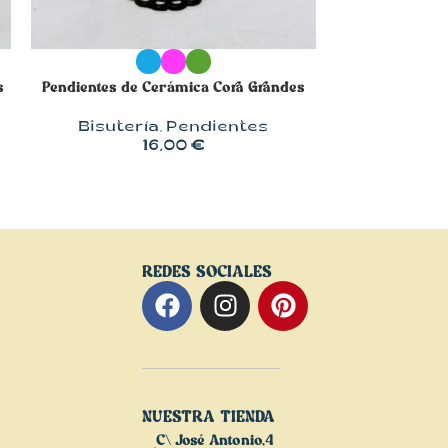
SELECCIONAR OPCIONES
SELECCIONA
s
Pendientes de Cerámica Cora Grandes
Pendient
Bisutería
,
Pendientes
Bisuter
16,00
€
REDES SOCIALES
NUESTRA TIENDA
C\ José Antonio,4