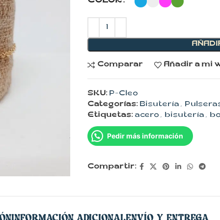
COLOR
AÑADI
Comparar
Añadir a mi w
SKU:
P-Cleo
Categorías:
Bisutería
,
Pulsera
Etiquetas:
acero
,
bisutería
,
b
Pedir más información
Compartir:
IÓN
INFORMACIÓN ADICIONAL
ENVÍO Y ENTREGA