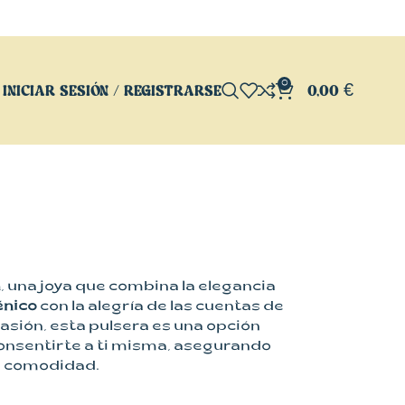
0
INICIAR SESIÓN / REGISTRARSE
0,00
€
a
, una joya que combina la elegancia
énico
con la alegría de las cuentas de
casión, esta pulsera es una opción
consentirte a ti misma, asegurando
 y comodidad.