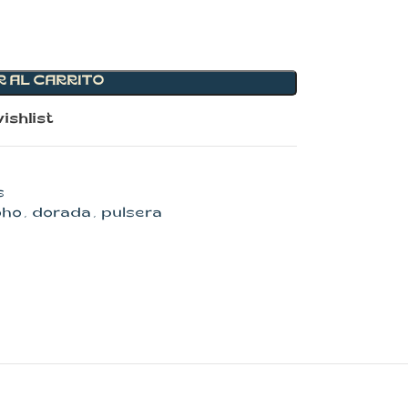
R AL CARRITO
ishlist
s
oho
,
dorada
,
pulsera