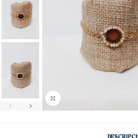
CON MUCHO
ESTILO
Blusas
Click to enlarge
Chalecos
Chaquetas
Faldas
Jerseys
DESCRIPC