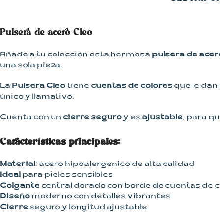
Kimonos
Pantalones
Pulsera de acero Cleo
Vestidos
Añade a tu colección esta hermosa
pulsera de acer
una sola pieza.
La
Pulsera Cleo
tiene
cuentas de colores
que le dan
único y llamativo.
Cuenta con un
cierre seguro
y es
ajustable
, para q
Características principales:
Material
: acero hipoalergénico de alta calidad
Ideal
para pieles sensibles
Colgante
central dorado con borde de cuentas de c
Diseño
moderno con detalles vibrantes
Cierre
seguro y longitud ajustable