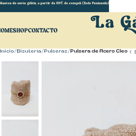
Gastos de envío gratis, a partir de 60€ de compra (Solo Península)
HOME
SHOP
CONTACTO
Inicio
Bisutería
Pulseras
Pulsera de Acero Cleo