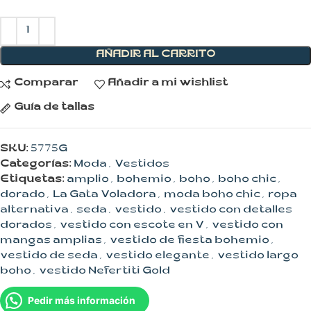
AÑADIR AL CARRITO
Comparar
Añadir a mi wishlist
Guía de tallas
SKU:
5775G
Categorías:
Moda
,
Vestidos
Etiquetas:
amplio
,
bohemio
,
boho
,
boho chic
,
dorado
,
La Gata Voladora
,
moda boho chic
,
ropa
alternativa
,
seda
,
vestido
,
vestido con detalles
dorados
,
vestido con escote en V
,
vestido con
mangas amplias
,
vestido de fiesta bohemio
,
vestido de seda
,
vestido elegante
,
vestido largo
boho
,
vestido Nefertiti Gold
Pedir más información