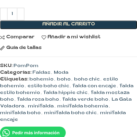
AÑADIR AL CARRITO
Comparar
Añadir a mi wishlist
Guía de tallas
SKU:
PomPom
Categorías:
Faldas
,
Moda
Etiquetas:
bohemio
,
boho
,
boho chic
,
estilo
bohemio
,
estilo boho chic
,
falda con encaje
,
falda
estilo bohemio
,
falda hippie chic
,
falda mostaza
boho
,
falda rosa boho
,
falda verde boho
,
La Gata
Voladora
,
minifalda
,
minifalda bohemia
,
minifalda boho
,
minifalda boho chic
,
minifalda
encaje
Pedir más información