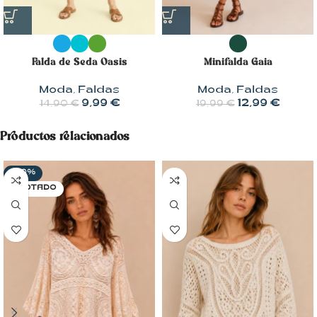
Falda de Seda Oasis
Minifalda Gaia
Moda
,
Faldas
Moda
,
Faldas
9,99
€
12,99
€
14,90
€
19,99
€
Productos relacionados
-20%
AGOTADO