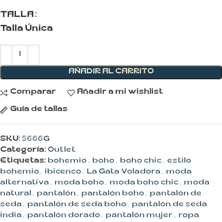
TALLA
Talla Única
AÑADIR AL CARRITO
Comparar
Añadir a mi wishlist
Guía de tallas
SKU:
5666G
Categoría:
Outlet
Etiquetas:
bohemio
,
boho
,
boho chic
,
estilo
bohemio
,
ibicenco
,
La Gata Voladora
,
moda
alternativa
,
moda boho
,
moda boho chic
,
moda
natural
,
pantalón
,
pantalón boho
,
pantalón de
seda
,
pantalón de seda boho
,
pantalón de seda
india
,
pantalón dorado
,
pantalón mujer
,
ropa