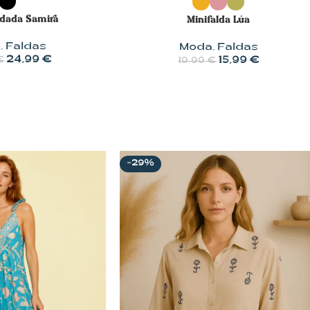
rdada Samira
Minifalda Lúa
a
,
Faldas
Moda
,
Faldas
24,99
€
15,99
€
€
19,99
€
-29%