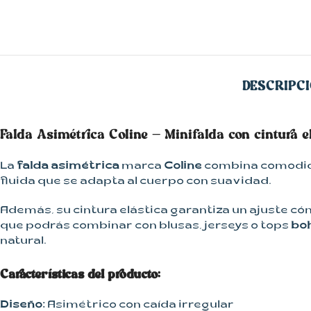
Kimonos
Pantalones
Vestidos
DESCRIPC
Falda Asimétrica Coline – Minifalda con cintura e
La
falda asimétrica
marca
Coline
combina comodidad
fluida que se adapta al cuerpo con suavidad.
Además, su cintura elástica garantiza un ajuste cóm
que podrás combinar con blusas, jerseys o tops
bo
natural.
Características del producto:
Diseño:
Asimétrico con caída irregular