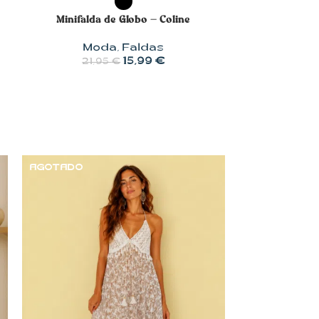
Minifalda de Globo – Coline
Moda
,
Faldas
15,99
€
21,95
€
AGOTADO
-33%
AGOTADO