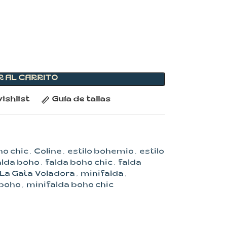
R AL CARRITO
ishlist
Guía de tallas
o chic
,
Coline
,
estilo bohemio
,
estilo
alda boho
,
falda boho chic
,
falda
La Gata Voladora
,
minifalda
,
 boho
,
minifalda boho chic