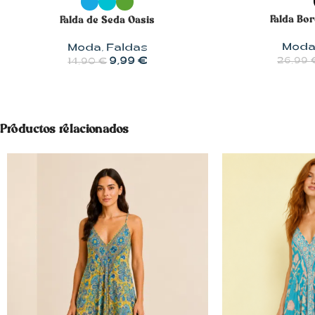
Falda Bo
Falda de Seda Oasis
Mod
Moda
,
Faldas
9,99
€
26,99
14,90
€
Productos relacionados