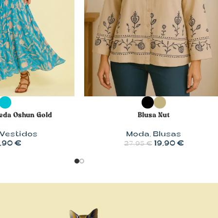
OPCIONES
SELECCIONAR OPCIONES
Seda Oshun Gold
Blusa Nut
Vestidos
Moda
,
Blusas
,90
€
19,90
€
27,95
€