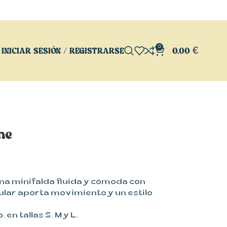
0
INICIAR SESIÓN / REGISTRARSE
0,00
€
ne
na minifalda fluida y cómoda con
gular aporta movimiento y un estilo
 en tallas S, M y L.