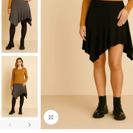
CON MUCHO
ESTILO
Blusas
Chalecos
Chaquetas
Faldas
Click to enlarge
Jerseys