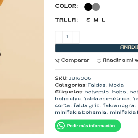
COLOR
TALLA
S
M
L
AÑADI
Comparar
Añadir a mi w
SKU:
JU16006
Categorías:
Faldas
,
Moda
Etiquetas:
bohemio
,
boho
,
boh
boho chic
,
falda asimétrica
,
f
corta
,
falda gris
,
falda negra
,
minifalda bohemia
,
minifalda
Pedir más información