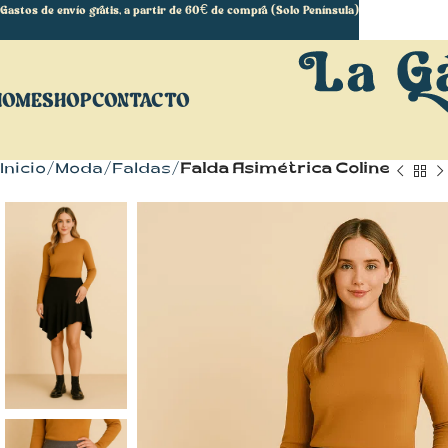
Gastos de envío gratis, a partir de 60€ de compra (Solo Península)
HOME
SHOP
CONTACTO
Inicio
Moda
Faldas
Falda Asimétrica Coline