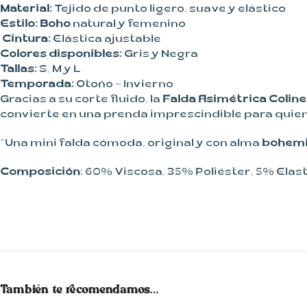
Material:
Tejido de punto ligero, suave y elástico
Estilo:
Boho
natural y femenino
Cintura:
Elástica ajustable
Colores disponibles:
Gris y Negra
Tallas:
S, M y L
Temporada:
Otoño – Invierno
Gracias a su corte fluido, la
Falda Asimétrica Coline
convierte en una prenda imprescindible para quien
“Una mini falda cómoda, original y con alma
bohem
Composición
: 60% Viscosa, 35% Poliéster, 5% Elas
También te recomendamos…