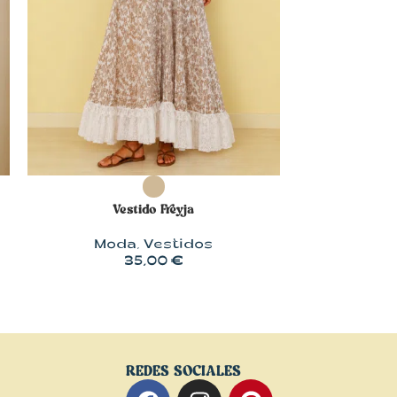
SELECCIONAR OPCIONES
SELECCIONA
Vestido Freyja
Ves
Moda
,
Vestidos
Mod
35,00
€
29,
REDES SOCIALES